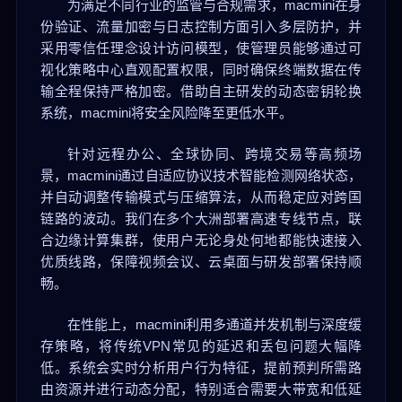
为满足不同行业的监管与合规需求，macmini在身
份验证、流量加密与日志控制方面引入多层防护，并
采用零信任理念设计访问模型，使管理员能够通过可
视化策略中心直观配置权限，同时确保终端数据在传
输全程保持严格加密。借助自主研发的动态密钥轮换
系统，macmini将安全风险降至更低水平。
针对远程办公、全球协同、跨境交易等高频场
景，macmini通过自适应协议技术智能检测网络状态，
并自动调整传输模式与压缩算法，从而稳定应对跨国
链路的波动。我们在多个大洲部署高速专线节点，联
合边缘计算集群，使用户无论身处何地都能快速接入
优质线路，保障视频会议、云桌面与研发部署保持顺
畅。
在性能上，macmini利用多通道并发机制与深度缓
存策略，将传统VPN常见的延迟和丢包问题大幅降
低。系统会实时分析用户行为特征，提前预判所需路
由资源并进行动态分配，特别适合需要大带宽和低延